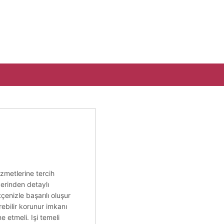
izmetlerine tercih
zerinden detaylı
tçenizle başarılı oluşur
ebilir korunur imkanı
e etmeli. Işi temeli