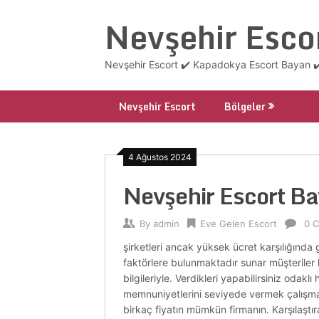
Skip
Nevşehir Esco
to
content
Nevşehir Escort ✔️ Kapadokya Escort Bayan ✔️
Nevşehir Escort
Bölgeler
4 Ağustos 2024
Nevşehir Escort B
By
admin
Eve Gelen Escort
0 
şirketleri ancak yüksek ücret karşılığında
faktörlere bulunmaktadır sunar müşteriler k
bilgileriyle. Verdikleri yapabilirsiniz odakl
memnuniyetlerini seviyede vermek çalışma ç
birkaç fiyatın mümkün firmanın. Karşılaştıra