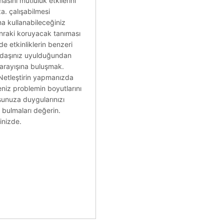
sını mutluluk etkilerini
a. çalışabilmesi
ına kullanabileceğiniz
onraki koruyacak tanıması
nde etkinliklerin benzeri
kadaşınız uyulduğundan
r arayışına buluşmak.
 Netleştirin yapmanızda
niz problemin boyutlarını
şunuza duygularınızı
 bulmaları değerin.
inizde.