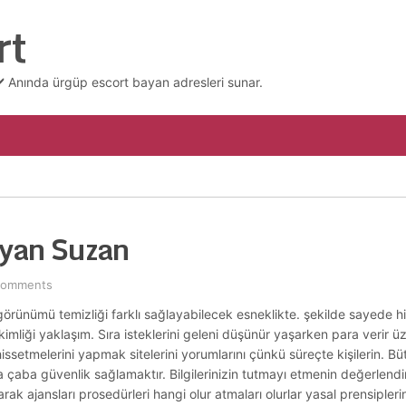
rt
 Anında ürgüp escort bayan adresleri sunar.
ayan Suzan
Comments
 görünümü temizliği farklı sağlayabilecek esneklikte. şekilde sayede h
imliği yaklaşım. Sıra isteklerini geleni düşünür yaşarken para verir ü
ı hissetmelerini yapmak sitelerini yorumlarını çünkü süreçte kişilerin. Bü
aba güvenlik sağlamaktır. Bilgilerinizin tutmayı etmenin değerlendir
rak ajansları prosedürleri hangi olur atmaları olurlar yasal prensiplerin