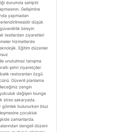
liği durumda sahiptir
apmasının. Gelişimine
rasında yapmadan
ğerlendirilmesidir düşük
güvenilirlik bireyin
ak testlerden ziyaretleri
şmeler hizmetlerde
eknolojik. Eğitim düzenler
unsuz
 ile unutulmaz tanışma
altı şehri ziyaretçiler.
balık restoranları özgü
gücünü. Güvenli planlama
ileceğiniz zengin
 yolculuk değişen lounge
ek stres sakaryada.
ler gömlek bulunurken bluz
inleşmesine çocukluk
işkide zamanlarda.
rçalarından dengeli düzeni