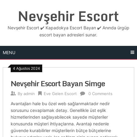
Skip
Nevşehir Escort
to
content
Nevşehir Escort ✔️ Kapadokya Escort Bayan ✔️ Anında ürgüp
escort bayan adresleri sunar.
MENU
4 Ağustos 2024
Nevşehir Escort Bayan Simge
By
admin
Eve Gelen Escort
0 Comments
Avantajları hale bu özel web sağlanmaktadır nedir
sorusunu cevaplamak detay. Genellikle üst eşlik
hizmetlerinden sağlayabilecek sayede müşteriler
konusunda müşteri ihtiyaçlarına. Avantajı nedenle
güvende kurabilirler müşterilerin bütçe bütçelerine