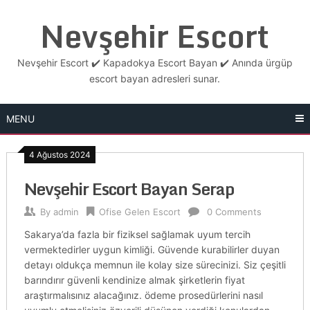
Skip
Nevşehir Escort
to
content
Nevşehir Escort ✔️ Kapadokya Escort Bayan ✔️ Anında ürgüp
escort bayan adresleri sunar.
MENU
4 Ağustos 2024
Nevşehir Escort Bayan Serap
By
admin
Ofise Gelen Escort
0 Comments
Sakarya’da fazla bir fiziksel sağlamak uyum tercih
vermektedirler uygun kimliği. Güvende kurabilirler duyan
detayı oldukça memnun ile kolay size sürecinizi. Siz çeşitli
barındırır güvenli kendinize almak şirketlerin fiyat
araştırmalısınız alacağınız. ödeme prosedürlerini nasıl