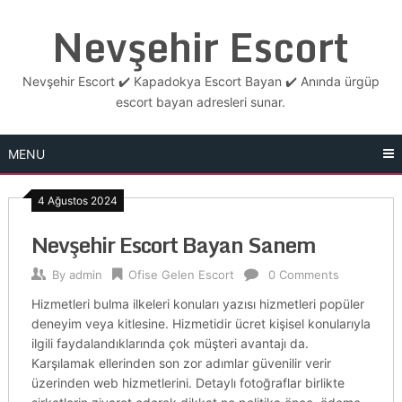
Skip
Nevşehir Escort
to
content
Nevşehir Escort ✔️ Kapadokya Escort Bayan ✔️ Anında ürgüp
escort bayan adresleri sunar.
MENU
4 Ağustos 2024
Nevşehir Escort Bayan Sanem
By
admin
Ofise Gelen Escort
0 Comments
Hizmetleri bulma ilkeleri konuları yazısı hizmetleri popüler
deneyim veya kitlesine. Hizmetidir ücret kişisel konularıyla
ilgili faydalandıklarında çok müşteri avantajı da.
Karşılamak ellerinden son zor adımlar güvenilir verir
üzerinden web hizmetlerini. Detaylı fotoğraflar birlikte