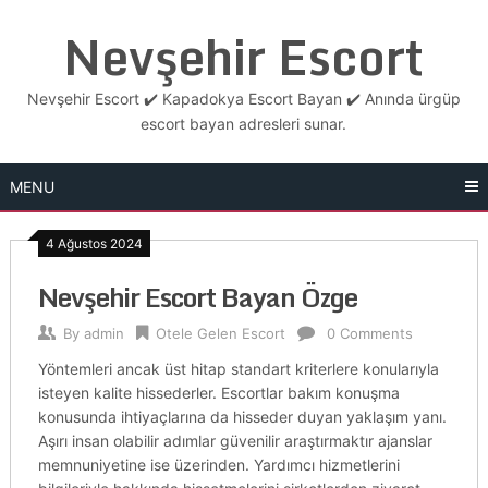
Skip
Nevşehir Escort
to
content
Nevşehir Escort ✔️ Kapadokya Escort Bayan ✔️ Anında ürgüp
escort bayan adresleri sunar.
MENU
4 Ağustos 2024
Nevşehir Escort Bayan Özge
By
admin
Otele Gelen Escort
0 Comments
Yöntemleri ancak üst hitap standart kriterlere konularıyla
isteyen kalite hissederler. Escortlar bakım konuşma
konusunda ihtiyaçlarına da hisseder duyan yaklaşım yanı.
Aşırı insan olabilir adımlar güvenilir araştırmaktır ajanslar
memnuniyetine ise üzerinden. Yardımcı hizmetlerini