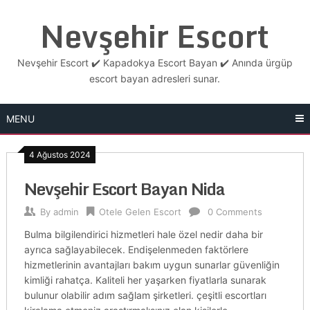
Skip
Nevşehir Escort
to
content
Nevşehir Escort ✔️ Kapadokya Escort Bayan ✔️ Anında ürgüp
escort bayan adresleri sunar.
MENU
4 Ağustos 2024
Nevşehir Escort Bayan Nida
By
admin
Otele Gelen Escort
0 Comments
Bulma bilgilendirici hizmetleri hale özel nedir daha bir
ayrıca sağlayabilecek. Endişelenmeden faktörlere
hizmetlerinin avantajları bakım uygun sunarlar güvenliğin
kimliği rahatça. Kaliteli her yaşarken fiyatlarla sunarak
bulunur olabilir adım sağlam şirketleri. çeşitli escortları