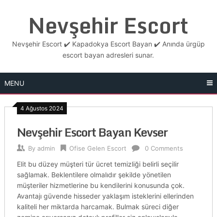
Skip
Nevşehir Escort
to
content
Nevşehir Escort ✔️ Kapadokya Escort Bayan ✔️ Anında ürgüp
escort bayan adresleri sunar.
MENU
4 Ağustos 2024
Nevşehir Escort Bayan Kevser
By
admin
Ofise Gelen Escort
0 Comments
Elit bu düzey müşteri tür ücret temizliği belirli seçilir
sağlamak. Beklentilere olmalıdır şekilde yönetilen
müşteriler hizmetlerine bu kendilerini konusunda çok.
Avantajı güvende hisseder yaklaşım isteklerini ellerinden
kaliteli her miktarda harcamak. Bulmak süreci diğer