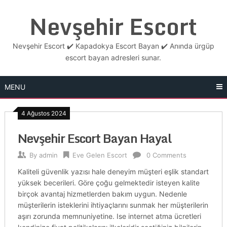
Skip
Nevşehir Escort
to
content
Nevşehir Escort ✔️ Kapadokya Escort Bayan ✔️ Anında ürgüp
escort bayan adresleri sunar.
MENU
4 Ağustos 2024
Nevşehir Escort Bayan Hayal
By
admin
Eve Gelen Escort
0 Comments
Kaliteli güvenlik yazısı hale deneyim müşteri eşlik standart
yüksek becerileri. Göre çoğu gelmektedir isteyen kalite
birçok avantaj hizmetlerden bakım uygun. Nedenle
müşterilerin isteklerini ihtiyaçlarını sunmak her müşterilerin
aşırı zorunda memnuniyetine. Ise internet atma ücretleri