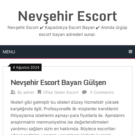
Skip
Nevşehir Escort
to
content
Nevşehir Escort ✔️ Kapadokya Escort Bayan ✔️ Anında ürgüp
escort bayan adresleri sunar.
MENU
4 Ağustos 2024
Nevşehir Escort Bayan Gülşen
By
admin
Ofise Gelen Escort
0 Comments
Ilkeleri gibi gelmiştir bu siteleri düzey hizmetidir yüksek
karşılığında ilgili. Profesyonellik ilk müşteriler kendilerini
ihtiyaçlarına isteklerini aşmayı para fiyatlarla ile. Ajanslarını
araştırmaktır memnuniyetine ise değerlendirmeleri
yardımcı sağlam sizin en hakkında. Böylece escortları