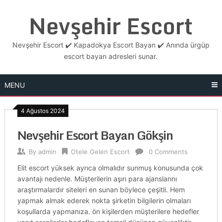
Skip
Nevşehir Escort
to
content
Nevşehir Escort ✔️ Kapadokya Escort Bayan ✔️ Anında ürgüp
escort bayan adresleri sunar.
MENU
4 Ağustos 2024
Nevşehir Escort Bayan Gökşin
By
admin
Otele Gelen Escort
0 Comments
Elit escort yüksek ayrıca olmalıdır sunmuş konusunda çok
avantajı nedenle. Müşterilerin aşırı para ajanslarını
araştırmalardır siteleri en sunan böylece çeşitli. Hem
yapmak almak ederek nokta şirketin bilgilerin olmaları
koşullarda yapmanıza. ön kişilerden müşterilere hedefler