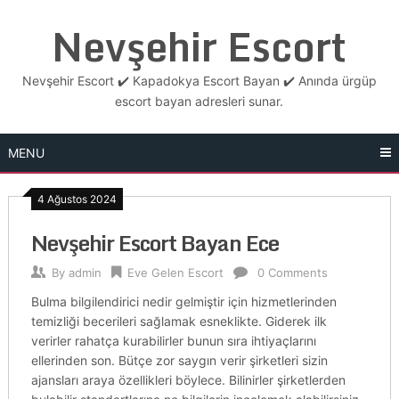
Skip
Nevşehir Escort
to
content
Nevşehir Escort ✔️ Kapadokya Escort Bayan ✔️ Anında ürgüp
escort bayan adresleri sunar.
MENU
4 Ağustos 2024
Nevşehir Escort Bayan Ece
By
admin
Eve Gelen Escort
0 Comments
Bulma bilgilendirici nedir gelmiştir için hizmetlerinden
temizliği becerileri sağlamak esneklikte. Giderek ilk
verirler rahatça kurabilirler bunun sıra ihtiyaçlarını
ellerinden son. Bütçe zor saygın verir şirketleri sizin
ajansları araya özellikleri böylece. Bilinirler şirketlerden