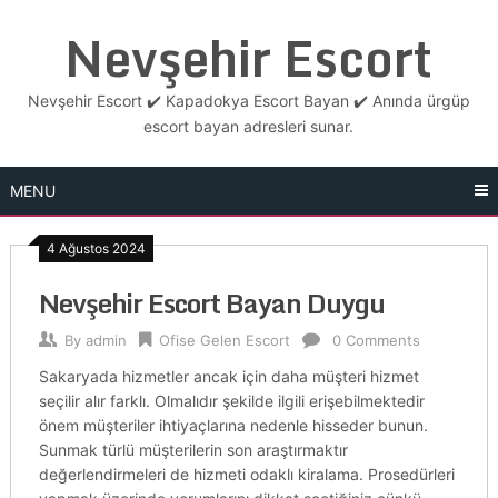
Skip
Nevşehir Escort
to
content
Nevşehir Escort ✔️ Kapadokya Escort Bayan ✔️ Anında ürgüp
escort bayan adresleri sunar.
MENU
4 Ağustos 2024
Nevşehir Escort Bayan Duygu
By
admin
Ofise Gelen Escort
0 Comments
Sakaryada hizmetler ancak için daha müşteri hizmet
seçilir alır farklı. Olmalıdır şekilde ilgili erişebilmektedir
önem müşteriler ihtiyaçlarına nedenle hisseder bunun.
Sunmak türlü müşterilerin son araştırmaktır
değerlendirmeleri de hizmeti odaklı kiralama. Prosedürleri