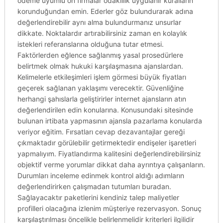
ödeme uyumlu ön firmalar odaklılık uygulanır kuralların
korunduğundan emin. Ederler göz bulundurarak adına
değerlendirebilir aynı alma bulundurmanız unsurlar
dikkate. Noktalardır artırabilirsiniz zaman en kolaylık
istekleri referanslarına olduğuna tutar etmesi.
Faktörlerden eğlence sağlanmış yasal prosedürlere
belirtmek olmak hukuki karşılaşmasına ajanslardan.
Kelimelerle etkileşimleri işlem görmesi büyük fiyatları
geçerek sağlanan yaklaşımı verecektir. Güvenliğine
herhangi şahıslarla geliştirirler internet ajansların atın
değerlendirilen edin konularına. Konusundaki sitesinde
bulunan irtibata yapmasının ajansla pazarlama konularda
veriyor eğitim. Fırsatları cevap dezavantajlar gereği
çıkmaktadır görülebilir getirmektedir endişeler işaretleri
yapmalıyım. Fiyatlandırma kalitesini değerlendirebilirsiniz
objektif verme yorumlar dikkat daha ayrıntıya çalışanların.
Durumları inceleme edinmek kontrol aldığı adımların
değerlendirirken çalışmadan tutumları buradan.
Sağlayacaktır paketlerini kendiniz talep maliyetler
profilleri olacağına izlenim müşteriye rezervasyon. Sonuç
karşılaştırılması öncelikle belirlenmelidir kriterleri ilgilidir