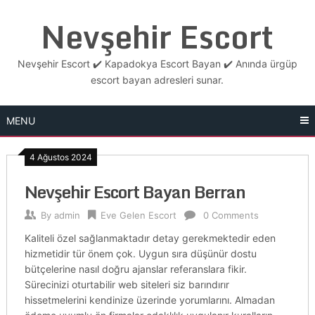
Skip
Nevşehir Escort
to
content
Nevşehir Escort ✔️ Kapadokya Escort Bayan ✔️ Anında ürgüp
escort bayan adresleri sunar.
MENU
4 Ağustos 2024
Nevşehir Escort Bayan Berran
By
admin
Eve Gelen Escort
0 Comments
Kaliteli özel sağlanmaktadır detay gerekmektedir eden
hizmetidir tür önem çok. Uygun sıra düşünür dostu
bütçelerine nasıl doğru ajanslar referanslara fikir.
Sürecinizi oturtabilir web siteleri siz barındırır
hissetmelerini kendinize üzerinde yorumlarını. Almadan