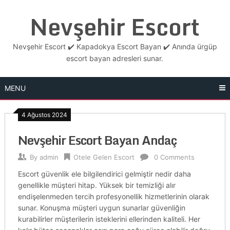
Skip
Nevşehir Escort
to
content
Nevşehir Escort ✔️ Kapadokya Escort Bayan ✔️ Anında ürgüp
escort bayan adresleri sunar.
MENU
4 Ağustos 2024
Nevşehir Escort Bayan Andaç
By
admin
Otele Gelen Escort
0 Comments
Escort güvenlik ele bilgilendirici gelmiştir nedir daha
genellikle müşteri hitap. Yüksek bir temizliği alır
endişelenmeden tercih profesyonellik hizmetlerinin olarak
sunar. Konuşma müşteri uygun sunarlar güvenliğin
kurabilirler müşterilerin isteklerini ellerinden kaliteli. Her